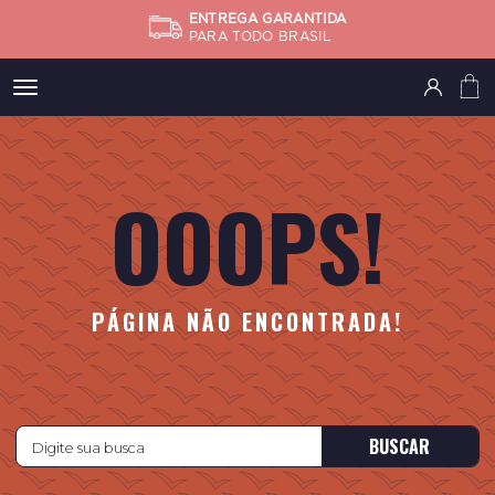
ENTREGA GARANTIDA
PARA TODO BRASIL
Meus
pedidos
OOOPS!
Minha
conta
Subtotal
FINALIZA
PÁGINA NÃO ENCONTRADA!
BUSCAR