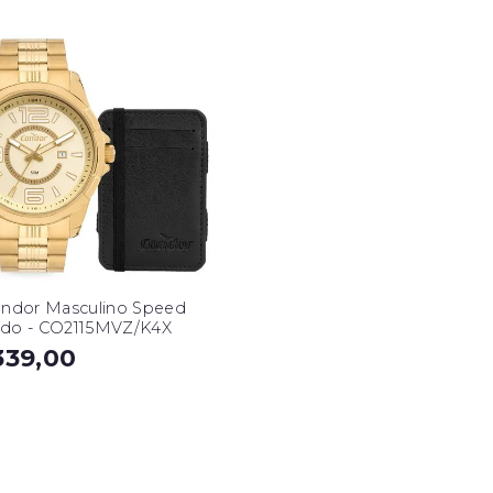
ondor Masculino Speed
do - CO2115MVZ/K4X
339,00