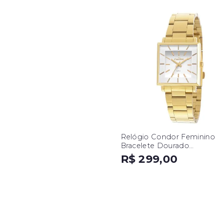
Relógio Condor Feminino
Bracelete Dourado
CO2035EXM/K4B
R$ 299,00