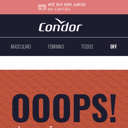
ATÉ 10X SEM JUROS
NO CARTÃO
MASCULINO
FEMININO
TODOS
OFF
Big
Mini
Case
Médios
Médios
Grandes
OOOPS!
Dourados
Dourados
Prateados
Prateados
Todos
Todos