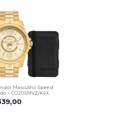
ondor Masculino Speed
do - CO2115MVZ/K4X
339,00