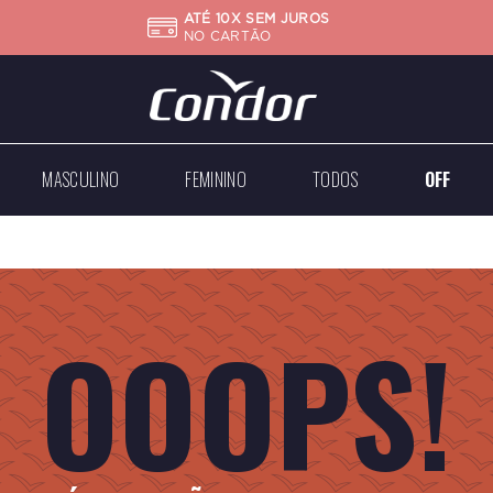
ATÉ 10X SEM JUROS
NO CARTÃO
MASCULINO
FEMININO
TODOS
OFF
Big
Mini
Case
Médios
Médios
Grandes
OOOPS!
Dourados
Dourados
Prateados
Prateados
Todos
Todos