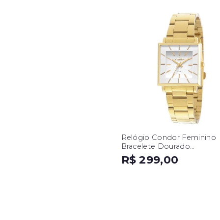
Relógio Condor Feminino
Bracelete Dourado
CO2035EXM/K4B
R$ 299,00