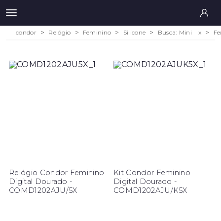
condor
Relógio
Feminino
Silicone
Busca: Mini
x
Fe
Relógio Condor Feminino
Kit Condor Feminino
Digital Dourado -
Digital Dourado -
COMD1202AJU/5X
COMD1202AJU/K5X