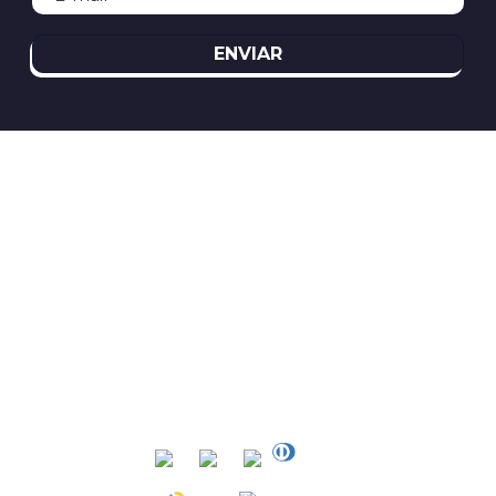
ENVIAR
REDES SOCIAIS
ATENDIMENTO
(11)2394-8370
atendimento@relogioscondor.com.br
FORMAS DE PAGAMENTO