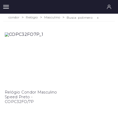
condor
Relógio
Masculino
Busca: polimero
x
Relógio Condor Masculino
Speed Preto -
COPC32FO/7P