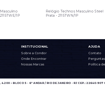
 Masculino
Relógio Technos Masculino Steel
- 2115TWE/1P
Prata - 2115TWN/1P
INSTITUCIONAL
AJUDA
Sobre a Condor
Contato
Onde Encontrar
Perguntas
Nossas Marcas
Política d
.200 – BLOCO 5 - 6º ANDAR / RIO DE JANEIRO - RJ CEP.: 22640-907 