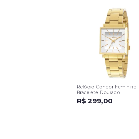
Relógio Condor Feminino
Bracelete Dourado
CO2035EXM/K4B
R$ 299,00