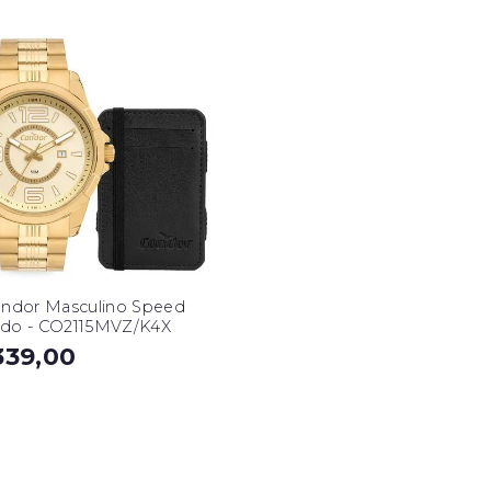
ondor Masculino Speed
do - CO2115MVZ/K4X
339,00