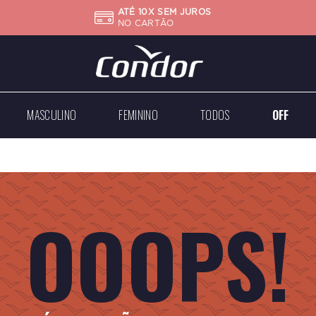
ATÉ 10X SEM JUROS
NO CARTÃO
MASCULINO
FEMININO
TODOS
OFF
Big
Mini
Case
Médios
Médios
Grandes
OOOPS!
Dourados
Dourados
Prateados
Prateados
Todos
Todos