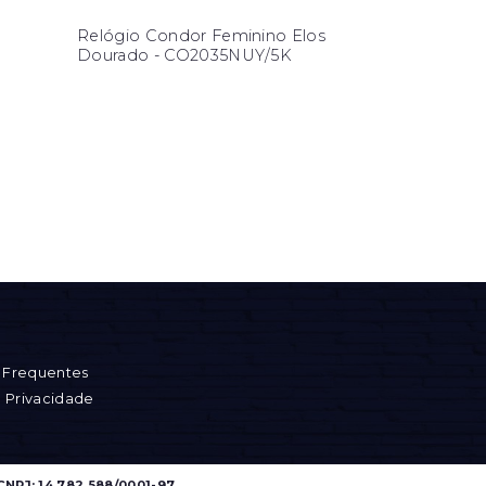
Relógio Condor Feminino Elos
Dourado - CO2035NUY/5K
 Frequentes
e Privacidade
CNPJ: 14.782.588/0001-97