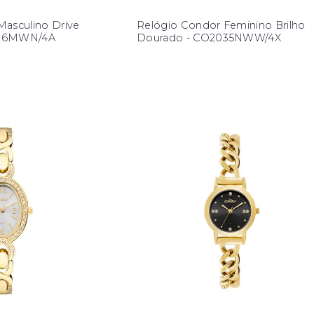
Masculino Drive
Relógio Condor Feminino Brilho
036MWN/4A
Dourado - CO2035NWW/4X