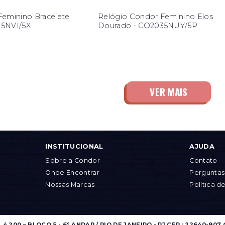
Feminino Bracelete
Relógio Condor Feminino Elos
35NVI/5X
Dourado - CO2035NUY/5P
INSTITUCIONAL
AJUDA
Sobre a Condor
Contato
Onde Encontrar
Perguntas
Nossas Marcas
Política d
.200 – BLOCO 5 - 6º ANDAR / RIO DE JANEIRO - RJ CEP.: 22640-907 