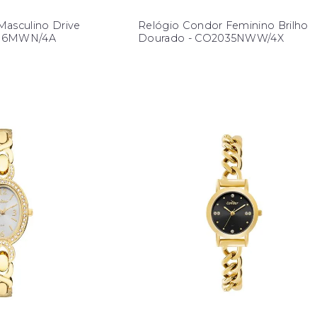
Masculino Drive
Relógio Condor Feminino Brilho
036MWN/4A
Dourado - CO2035NWW/4X