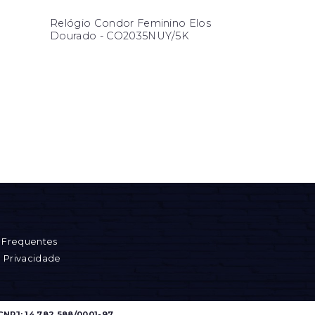
Relógio Condor Feminino Elos
Dourado - CO2035NUY/5K
 Frequentes
e Privacidade
CNPJ: 14.782.588/0001-97