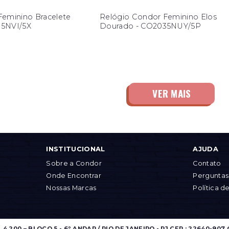
Feminino Bracelete
Relógio Condor Feminino Elos
35NVI/5X
Dourado - CO2035NUY/5P
INSTITUCIONAL
AJUDA
Sobre a Condor
Contato
Onde Encontrar
Perguntas
Nossas Marcas
Política d
.200 – BLOCO 5 - 6º ANDAR / RIO DE JANEIRO - RJ CEP.: 22640-907 