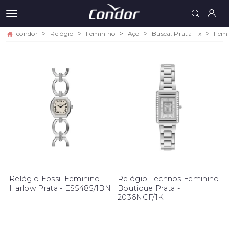
condor
Relógio
Feminino
Aço
Busca: Prata
x
Femi
Relógio Fossil Feminino
Relógio Technos Feminino
Harlow Prata - ES5485/1BN
Boutique Prata -
2036NCF/1K