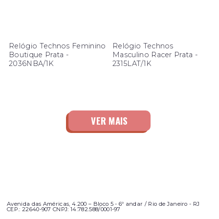
Relógio Technos Feminino
Relógio Technos
Boutique Prata -
Masculino Racer Prata -
2036NBA/1K
2315LAT/1K
Avenida das Américas, 4.200 – Bloco 5 - 6º andar / Rio de Janeiro - RJ
CEP.: 22640-907 CNPJ: 14.782.588/0001-97