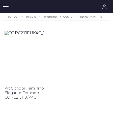
condor
Relógio
Feminino
Couro
Busca: Mini
x
Kit Condor Feminino
Elegante Dourado -
COPC21JFU/K4C