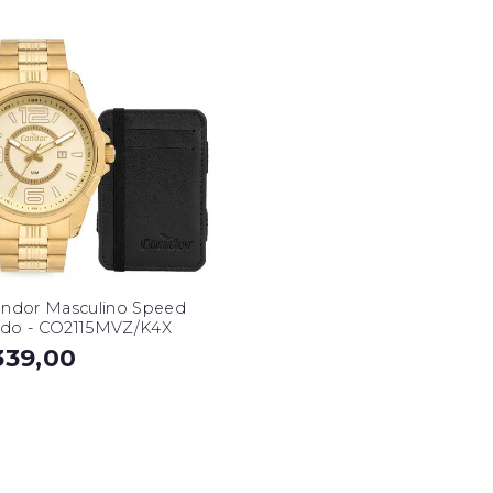
ondor Masculino Speed
do - CO2115MVZ/K4X
339,00