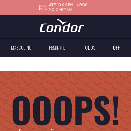
ATÉ 10X SEM JUROS
NO CARTÃO
MASCULINO
FEMININO
TODOS
OFF
Big
Mini
Case
Médios
Médios
Grandes
OOOPS!
Dourados
Dourados
Prateados
Prateados
Todos
Todos