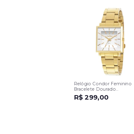
Relógio Condor Feminino
Bracelete Dourado
CO2035EXM/K4B
R$ 299,00